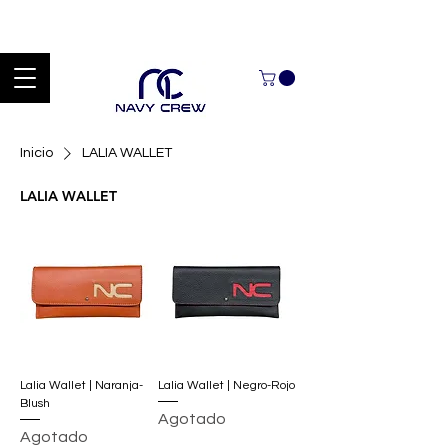
Explora nuestra zona de ofertas con hasta un 60% de descuento en
mercancía seleccionada Handcrafted Leather Goods.
Inicio
LALIA WALLET
LALIA WALLET
Lalia Wallet | Naranja-
Lalia Wallet | Negro-Rojo
Blush
Agotado
Agotado