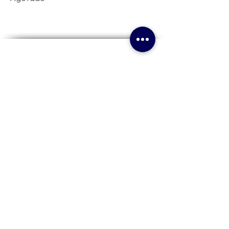
Políticas
Politicas de Seguridad
Politicas de Privacidad
Politicas de Envío
Politicas de Reembolsos
Sobre Nosotros
Contactanos
The Navy Crew
@navycrew_rd