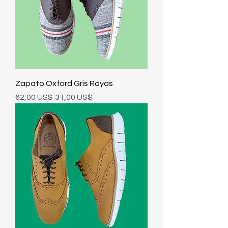
Zapato Oxford Gris Rayas
Precio
Precio de oferta
62,00 US$
31,00 US$