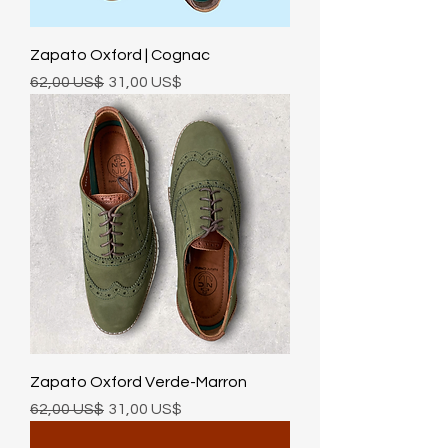
Zapato Oxford | Cognac
Precio
Precio de oferta
62,00 US$
31,00 US$
Zapato Oxford Verde-Marron
Precio
Precio de oferta
62,00 US$
31,00 US$