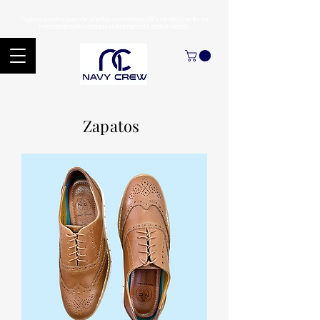
Explora nuestra zona de ofertas con hasta un 60% de descuento en
mercancía seleccionada Handcrafted Leather Goods.
Zapatos