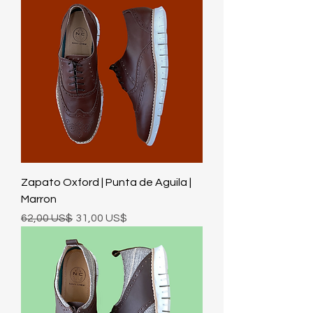
Zapato Oxford | Punta de Aguila |
Marron
Precio
Precio de oferta
62,00 US$
31,00 US$