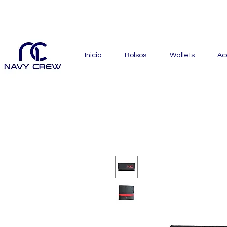
Explora nuestra zona de of
Inicio
Bolsos
Wallets
Ac