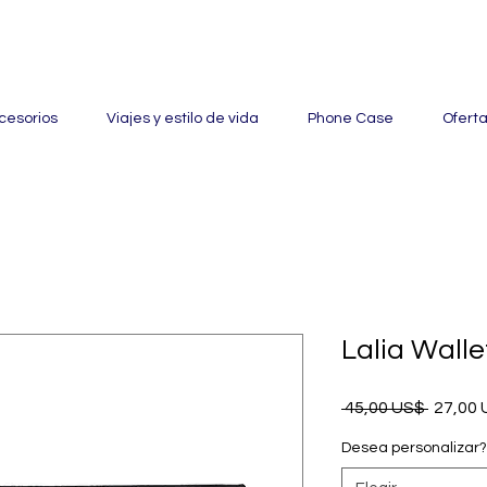
ertas con hasta un 60% de descuento en mercancía seleccionada
cesorios
Viajes y estilo de vida
Phone Case
Ofert
Lalia Walle
Precio
 45,00 US$ 
27,00
Desea personalizar?