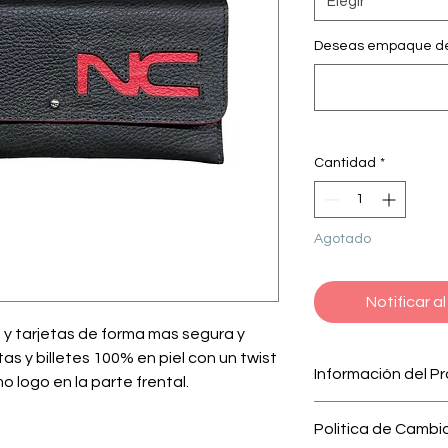
Elegir
Deseas empaque de 
Cantidad
*
Agotado
Notificar a
s y tarjetas de forma mas segura y
as y billetes 100% en piel con un twist
Información del P
o logo en la parte frental.
Lalia Wallet |
LLeva t
Politica de Cambi
mas segura y diverti