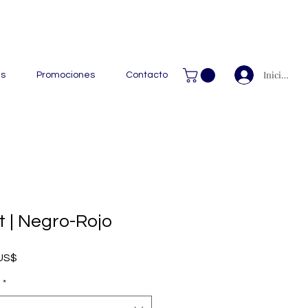
 Handcrafted Leather Goods.
Iniciar ses
as
Promociones
Contacto
t | Negro-Rojo
Precio de oferta
 US$
*