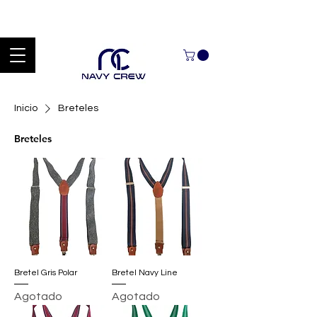
Explora nuestra zona de ofertas con hasta un 60% de descuento en
mercancía seleccionada Handcrafted Leather Goods.
Inicio
Breteles
Breteles
Bretel Gris Polar
Bretel Navy Line
Agotado
Agotado