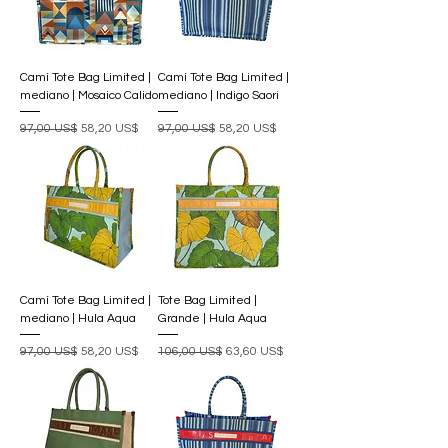
Camí Tote Bag Limited |
Camí Tote Bag Limited |
mediano | Mosaico Calido
mediano | Indigo Saori
Precio
Precio de oferta
Precio
Precio de oferta
97,00 US$
58,20 US$
97,00 US$
58,20 US$
Camí Tote Bag Limited |
Tote Bag Limited |
mediano | Hula Aqua
Grande | Hula Aqua
Precio
Precio de oferta
Precio
Precio de oferta
97,00 US$
58,20 US$
106,00 US$
63,60 US$