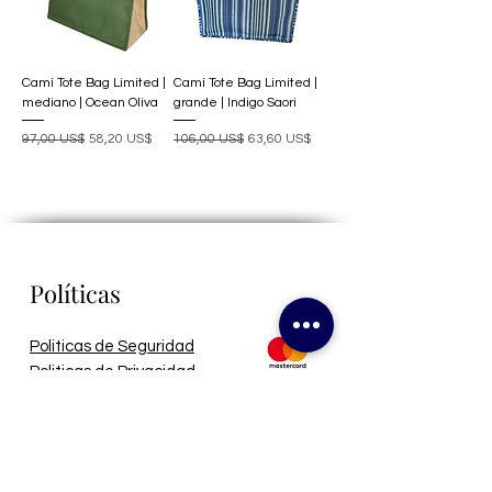
Camí Tote Bag Limited |
Camí Tote Bag Limited |
mediano | Ocean Oliva
grande | Indigo Saori
Precio
Precio de oferta
Precio
Precio de oferta
97,00 US$
58,20 US$
106,00 US$
63,60 US$
Políticas
Politicas de Seguridad
Politicas de Privacidad
Politicas de Envío
Politicas de Reembolsos
Sobre Nosotros