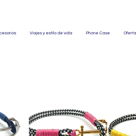
ertas con hasta un 60% de descuento en mercancía seleccionada
cesorios
Viajes y estilo de vida
Phone Case
Ofert