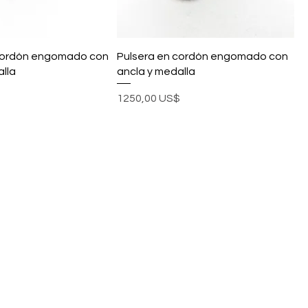
 cordón engomado con
Pulsera en cordón engomado con
lla
ancla y medalla
Precio
$
1250,00 US$