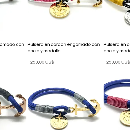
gomado con
Pulsera en cordón engomado con
Pulsera en
ancla y medalla
ancla y meda
Precio
Precio
1250,00 US$
1250,00 US