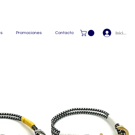
 Handcrafted Leather Goods.
Iniciar ses
as
Promociones
Contacto