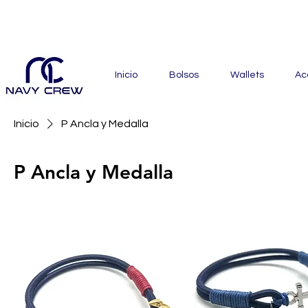
Explora nuestra zona de of
Inicio
Bolsos
Wallets
Ac
Inicio
P Ancla y Medalla
P Ancla y Medalla