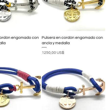
 cordón engomado con
Pulsera en cordón engomado con
lla
ancla y medalla
Precio
$
1250,00 US$