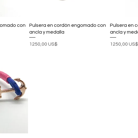
gomado con
Pulsera en cordón engomado con
Pulsera en
ancla y medalla
ancla y meda
Precio
Precio
1250,00 US$
1250,00 US