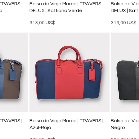
| TRAVERS
Bolso de Viaje Marco | TRAVERS
Bolso de Vi
a
DELUX | Saffiano Verde
DELUX | Saff
Precio
Precio
313,00 US$
313,00 US$
 TRAVERS |
Bolso de Viaje Marco | TRAVERS |
Bolso de Via
Azul-Rojo
Negro