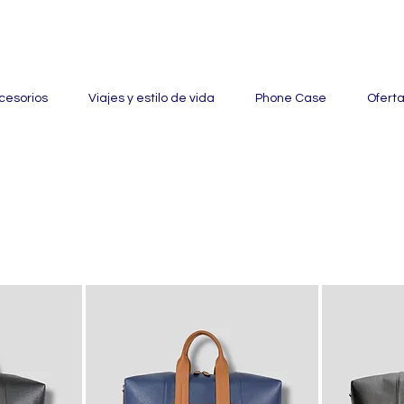
ertas con hasta un 60% de descuento en mercancía seleccionada
cesorios
Viajes y estilo de vida
Phone Case
Ofert