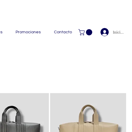
 Handcrafted Leather Goods.
Iniciar ses
as
Promociones
Contacto