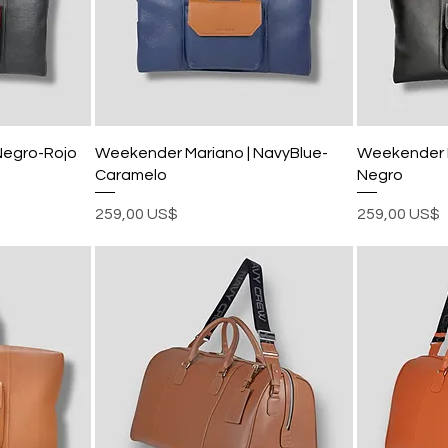
Negro-Rojo
Weekender Mariano | NavyBlue-
Weekender M
Caramelo
Negro
Precio
Precio
259,00 US$
259,00 US$