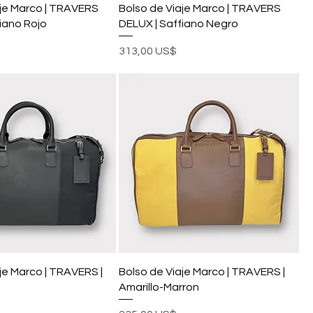
aje Marco | TRAVERS
Bolso de Viaje Marco | TRAVERS
iano Rojo
DELUX | Saffiano Negro
Precio
313,00 US$
je Marco | TRAVERS |
Bolso de Viaje Marco | TRAVERS |
Amarillo-Marron