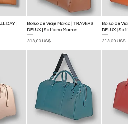
LL DAY |
Bolso de Viaje Marco | TRAVERS
Bolso de Vi
DELUX | Saffiano Marron
DELUX | Saf
Precio
Precio
313,00 US$
313,00 US$