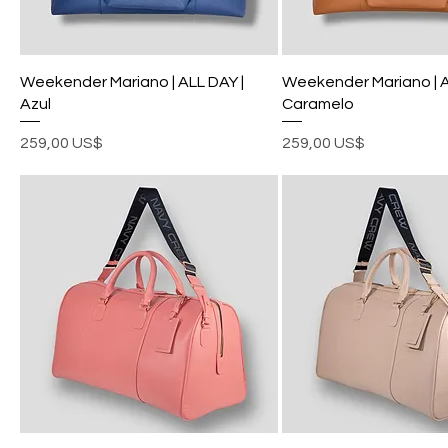
Weekender Mariano | ALL DAY |
Weekender Mariano | A
Azul
Caramelo
Precio
Precio
259,00 US$
259,00 US$