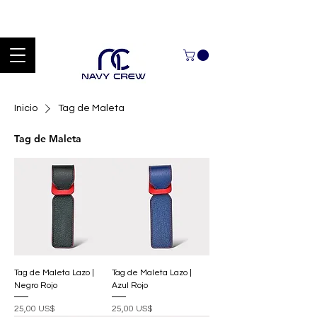
Explora nuestra zona de ofertas con hasta un 60% de descuento en
mercancía seleccionada Handcrafted Leather Goods.
Inicio
Tag de Maleta
Tag de Maleta
Tag de Maleta Lazo |
Tag de Maleta Lazo |
Negro Rojo
Azul Rojo
Precio
Precio
25,00 US$
25,00 US$