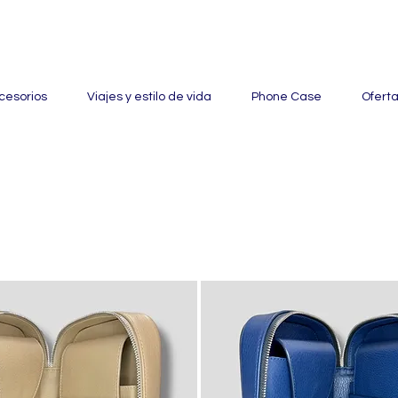
ertas con hasta un 60% de descuento en mercancía seleccionada
cesorios
Viajes y estilo de vida
Phone Case
Ofert