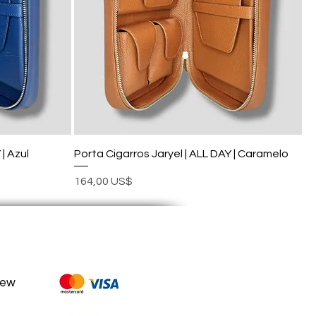
| Azul
Porta Cigarros Jaryel | ALL DAY | Caramelo
Precio
164,00 US$
rew