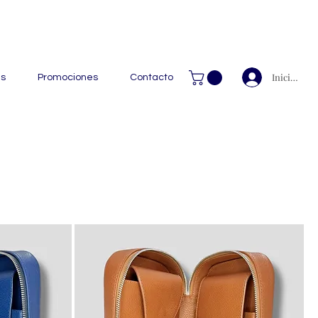
 Handcrafted Leather Goods.
Iniciar ses
as
Promociones
Contacto