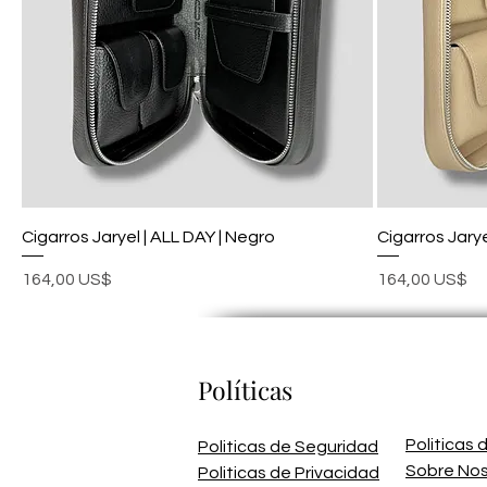
Cigarros Jaryel | ALL DAY | Negro
Cigarros Jaryel
Precio
Precio
164,00 US$
164,00 US$
Políticas
Politicas
Politicas de Seguridad
Sobre No
Politicas de Privacidad