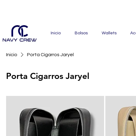
Explora nuestra zona de of
Inicio
Bolsos
Wallets
Ac
Inicio
Porta Cigarros Jaryel
Porta Cigarros Jaryel