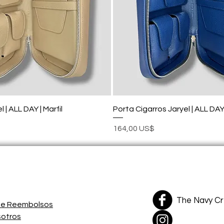
 | ALL DAY | Marfil
Porta Cigarros Jaryel | ALL DAY 
Precio
164,00 US$
The Navy C
 de Reembolsos
sotros