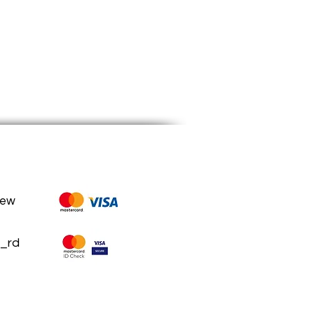
rew
_rd