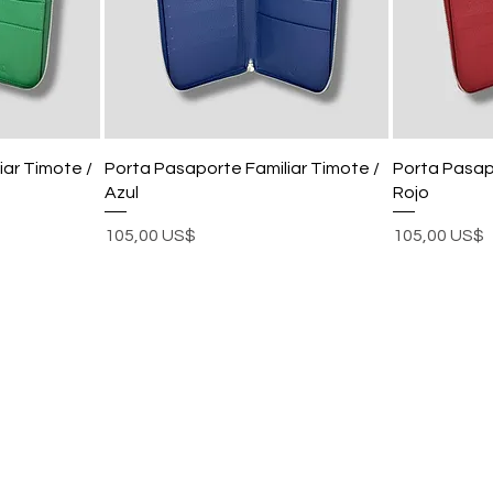
iar Timote /
Porta Pasaporte Familiar Timote /
Porta Pasapo
Azul
Rojo
Precio
Precio
105,00 US$
105,00 US$