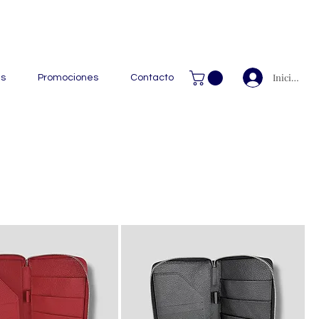
 Handcrafted Leather Goods.
Iniciar ses
as
Promociones
Contacto