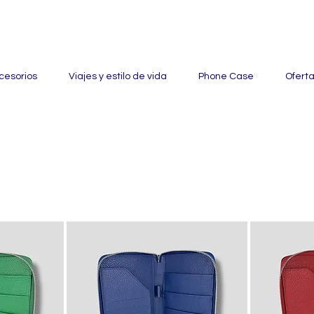
ertas con hasta un 60% de descuento en mercancía seleccionada
cesorios
Viajes y estilo de vida
Phone Case
Ofert