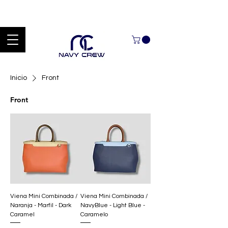
Explora nuestra zona de ofertas con hasta un 60% de descuento en
mercancía seleccionada Handcrafted Leather Goods.
Inicio
Front
Front
Viena Mini Combinada /
Viena Mini Combinada /
Naranja - Marfil - Dark
NavyBlue - Light Blue -
Caramel
Caramelo