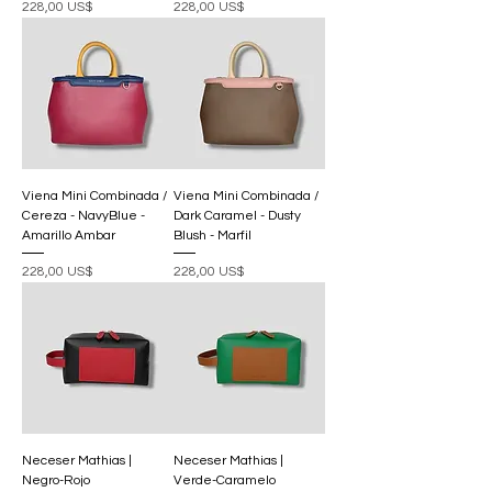
Precio
Precio
228,00 US$
228,00 US$
Viena Mini Combinada /
Viena Mini Combinada /
Cereza - NavyBlue -
Dark Caramel - Dusty
Amarillo Ambar
Blush - Marfil
Precio
Precio
228,00 US$
228,00 US$
Neceser Mathias |
Neceser Mathias |
Negro-Rojo
Verde-Caramelo