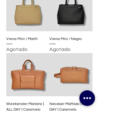
Viena Mini / Marfil
Viena Mini / Negro
Agotado
Agotado
Weekender Mariano |
Neceser Mathias | ALL
ALL DAY | Caramelo
DAY | Caramelo
Precio
Precio
259,00 US$
80,00 US$