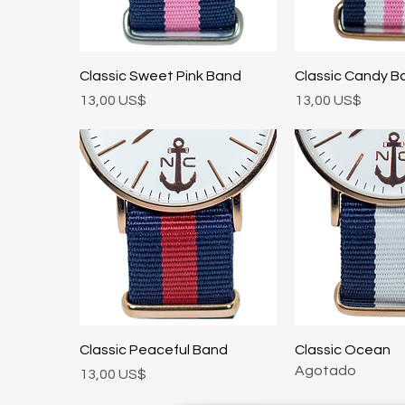
Vista rápida
Vista rá
Classic Sweet Pink Band
Classic Candy B
Precio
Precio
13,00 US$
13,00 US$
Vista rápida
Vista rá
Classic Peaceful Band
Classic Ocean
Agotado
Precio
13,00 US$