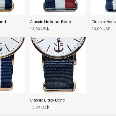
pida
Vista rápida
Vis
and
Classic National Band
Classic Mari
Precio
Precio
13,00 US$
13,00 US$
pida
Vista rápida
Classic Black Band
Precio
13,00 US$