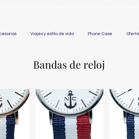
ertas con hasta un 60% de descuento en mercancía seleccionada
cesorios
Viajes y estilo de vida
Phone Case
Ofert
Bandas de reloj