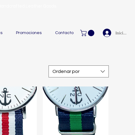
 Handcrafted Leather Goods.
Iniciar ses
as
Promociones
Contacto
Ordenar por