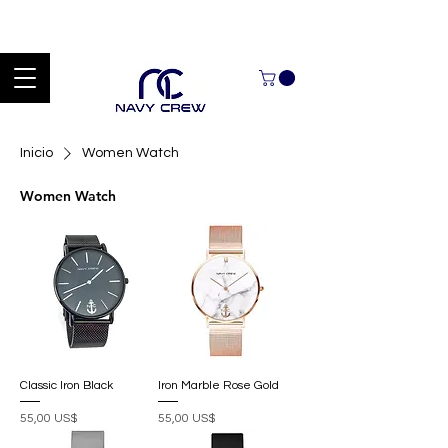
Explora nuestra zona de ofertas con hasta un 60% de descuento en
mercancía seleccionada Handcrafted Leather Goods.
Inicio
Women Watch
Women Watch
Classic Iron Black
Iron Marble Rose Gold
Precio
Precio
55,00 US$
55,00 US$