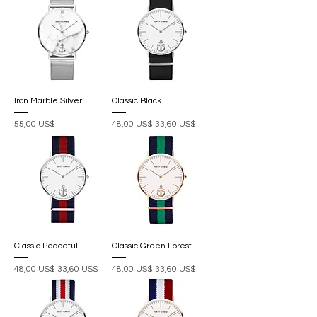
Iron Marble Silver
Classic Black
Precio
Precio
Precio de oferta
55,00 US$
48,00 US$
33,60 US$
Classic Peaceful
Classic Green Forest
Precio
Precio de oferta
Precio
Precio de oferta
48,00 US$
33,60 US$
48,00 US$
33,60 US$