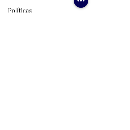
Políticas
Politicas de Seguridad
Politicas de Privacidad
Politicas de Envío
Politicas de Reembolsos
Sobre Nosotros
Contactanos
The Navy Crew
@navycrew_rd
Navy Crew® 2017. Todos los
derechos reservados.