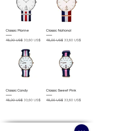
Classic Marine
Classic National
Precio
Precio de oferta
Precio
Precio de oferta
48,00 US$
33,60 US$
48,00 US$
33,60 US$
Classic Candy
Classic Sweet Pink
Precio
Precio de oferta
Precio
Precio de oferta
48,00 US$
33,60 US$
48,00 US$
33,60 US$