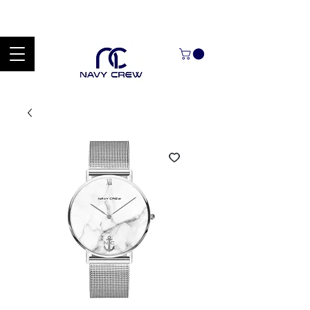
Explora nuestra zona de ofertas con hasta un 60% de descuento en
mercancía seleccionada Handcrafted Leather Goods.