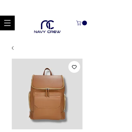
Explora nuestra zona de ofertas con hasta un 60% de descuento en
mercancía seleccionada Handcrafted Leather Goods.