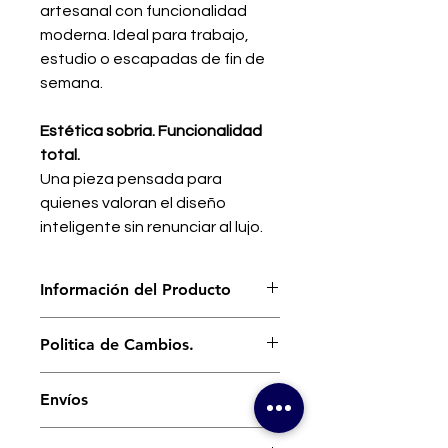
artesanal con funcionalidad
moderna. Ideal para trabajo,
estudio o escapadas de fin de
semana.
Estética sobria. Funcionalidad
total.
Una pieza pensada para
quienes valoran el diseño
inteligente sin renunciar al lujo.
Información del Producto
Elaborado a mano por
Politica de Cambios.
nuestro apasionado equipo de
artesanos Dominicanos.
Nuestro interés es que te sientas
100% piel local creada y curtida
Envíos
cómodo y a gusto con cada uno de
en Santiago, República
los artículos bajo nuestro sello que
Dominicana
Costos de Envíos:
utilices, Si recibes un producto y