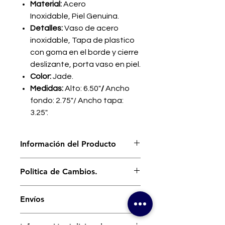
Material:
Acero
Inoxidable, Piel Genuina.
Detalles:
Vaso de acero
inoxidable, Tapa de plastico
con goma en el borde y cierre
deslizante, porta vaso en piel.
Color:
Jade.
Medidas:
Alto: 6.50"
/
Ancho
fondo: 2.75"/ Ancho tapa:
3.25".
Información del Producto
Vaso Termico |
Para frío o caliente, tu
Politica de Cambios.
decides como usar este vaso de
acero inoxidable para mantener la
Nuestro interés es que te sientas
temperatura de lo que estes
Envíos
cómodo y a gusto con cada uno de
tomando. Seguridad, durabilidad y
los artículos bajo nuestro sello que
sostenibilidad con una fuerte
Costos de Envíos:
utilices, Si recibes un producto y