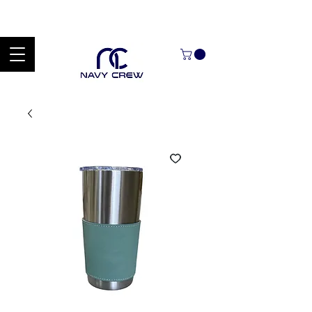
Explora nuestra zona de ofertas con hasta un 60% de descuento en
mercancía seleccionada Handcrafted Leather Goods.