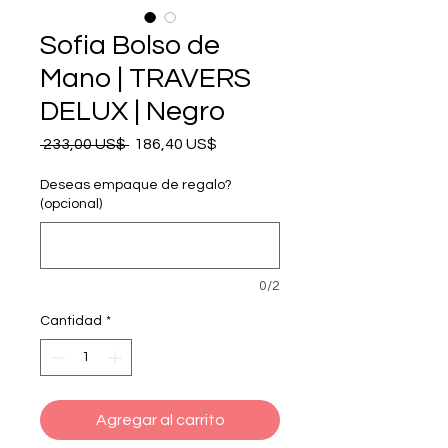
Sofia Bolso de
Mano | TRAVERS
DELUX | Negro
Precio
Precio de oferta
 233,00 US$ 
186,40 US$
Deseas empaque de regalo?
(opcional)
0/2
Cantidad
*
Agregar al carrito