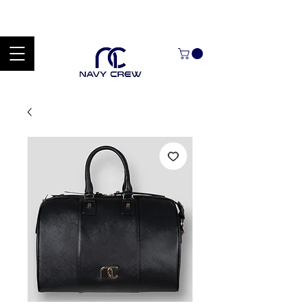
Explora nuestra zona de ofertas con hasta un 60% de descuento en
mercancía seleccionada Handcrafted Leather Goods.