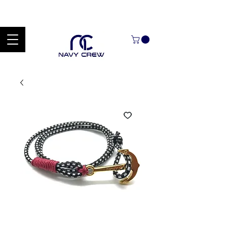
Explora nuestra zona de ofertas con hasta un 60% de descuento en
mercancía seleccionada Handcrafted Leather Goods.