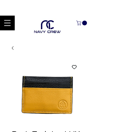
Explora nuestra zona de ofertas con hasta un 60% de descuento en
mercancía seleccionada Handcrafted Leather Goods.