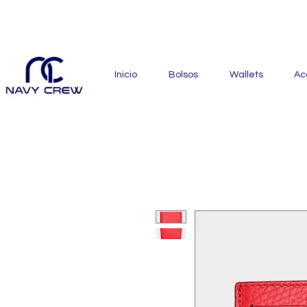
Explora nuestra zona de of
Inicio
Bolsos
Wallets
Ac