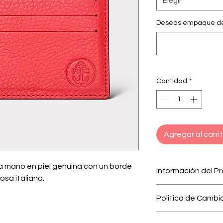
Elegir
Deseas empaque de 
Cantidad
*
Agregar al carri
 mano en piel genuina con un borde
Información del P
sa italiana.
Porta Tarjetas Clási
Politica de Cambi
genuina con un bord
gomosa italiana.
Nuestro interés es 