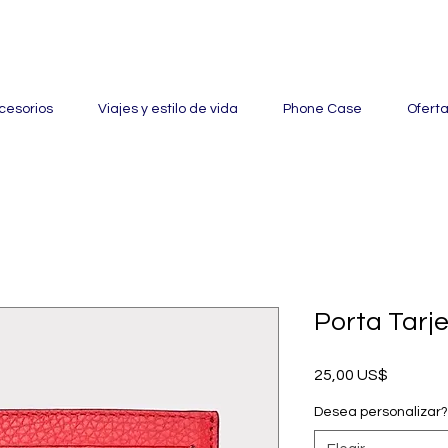
ertas con hasta un 60% de descuento en mercancía seleccionada
cesorios
Viajes y estilo de vida
Phone Case
Ofert
Porta Tarje
Precio
25,00 US$
Desea personalizar?