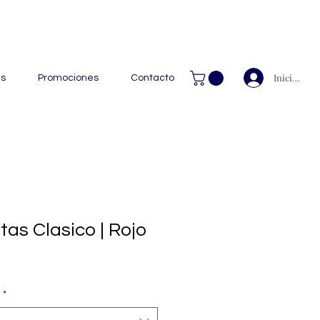
 Handcrafted Leather Goods.
Iniciar ses
as
Promociones
Contacto
tas Clasico | Rojo
*