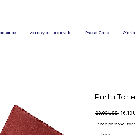
ertas con hasta un 60% de descuento en mercancía seleccionada
cesorios
Viajes y estilo de vida
Phone Case
Ofert
Porta Tarje
Precio
 23,00 US$ 
16,10
Desea personalizar?