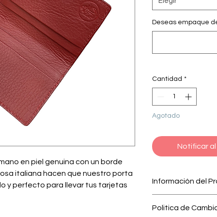
Elegir
Deseas empaque de 
Cantidad
*
Agotado
Notificar a
mano en piel genuina con un borde
osa italiana hacen que nuestro porta
Información del P
o y perfecto para llevar tus tarjetas
Porta Tarjetas Bifold
Politica de Cambi
genuina con un bord