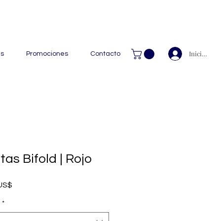
 Handcrafted Leather Goods.
Iniciar ses
as
Promociones
Contacto
tas Bifold | Rojo
Precio de oferta
 US$
*