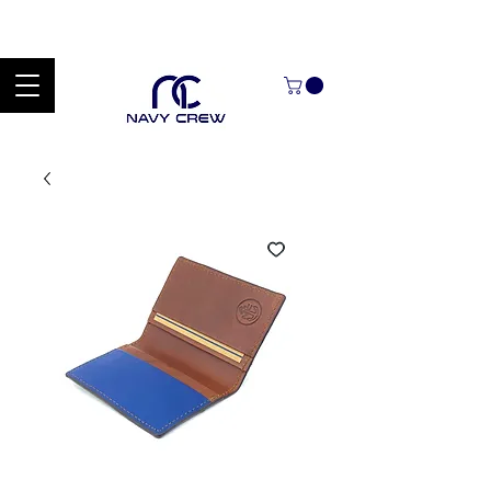
Explora nuestra zona de ofertas con hasta un 60% de descuento en
mercancía seleccionada Handcrafted Leather Goods.