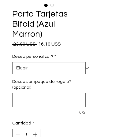
Porta Tarjetas
Bifold (Azul
Marron)
Precio
Precio de oferta
 23,00 US$ 
16,10 US$
Desea personalizar?
*
Deseas empaque de regalo?
(opcional)
0/2
Cantidad
*