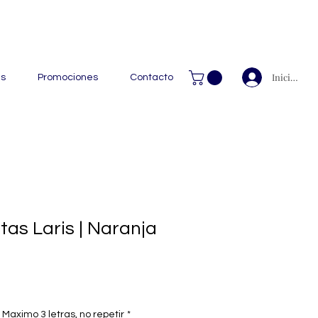
 Handcrafted Leather Goods.
Iniciar ses
as
Promociones
Contacto
tas Laris | Naranja
Maximo 3 letras, no repetir
*