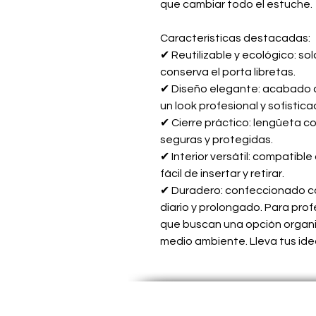
que cambiar todo el estuche.
Características destacadas:
✔ Reutilizable y ecológico: solo
conserva el porta libretas.
✔ Diseño elegante: acabado c
un look profesional y sofistica
✔ Cierre práctico: lengüeta c
seguras y protegidas.
✔ Interior versátil: compatibl
fácil de insertar y retirar.
✔ Duradero: confeccionado con
diario y prolongado. Para pro
que buscan una opción organi
medio ambiente. Lleva tus idea