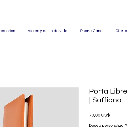
ertas con hasta un 60% de descuento en mercancía seleccionada
cesorios
Viajes y estilo de vida
Phone Case
Ofert
Porta Libre
| Saffiano
Precio
70,00 US$
Desea personalizar? 