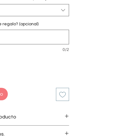
regalo? (opcional)
0/2
to
roducto
 por nuestro apasionado equipo
os.
inicanos.