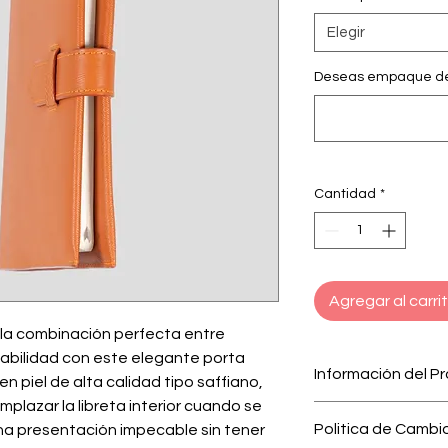
Elegir
Deseas empaque de 
Cantidad
*
Agregar al carri
la combinación perfecta entre
ntabilidad con este elegante porta
Información del P
 en piel de alta calidad tipo saffiano,
plazar la libreta interior cuando se
Elaborado a mano
Politica de Cambi
na presentación impecable sin tener
de artesanos Dom