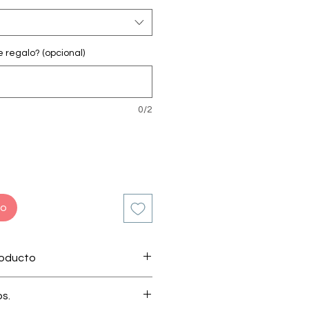
regalo? (opcional)
0/2
to
roducto
 por nuestro apasionado equipo
os.
minicanos.