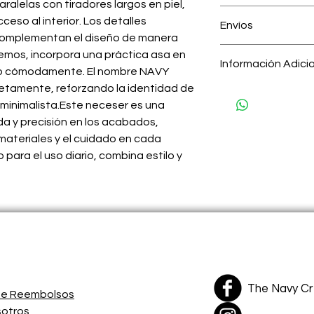
alelas con tiradores largos en piel,
100% piel local c
Nuestro interés es 
Interior en Lone
cceso al interior. Los detalles
Envíos
con cada uno de los 
Mango ajustable p
complementan el diseño de manera
utilices, Si recibes 
equipaje.
Costos de Envíos:
emos, incorpora una práctica asa en
con la talla y/o alg
Herrajes con deta
Información Adici
RD zona Norte (Trans
rlo cómodamente. El nombre NAVY
nosotros con tu núm
Tipo de Piel:
Saffi
RD zona Norte (Cari
3 días luego de reci
tamente, reforzando la identidad de
Color:
Verde
RD zona Este (Metro
 minimalista.Este neceser es una
Medidas:
Ancho: 1
Delivery Sto. Dgo. z
- Para cambio, el ar
a y precisión en los acabados,
BM Cargo: RUSD$5.
estado y con su etiq
materiales y el cuidado en cada
- El cliente asume l
 para el uso diario, combina estilo y
cambios.
----------------------
----------------------
Tu satisfacción es n
The Navy C
 de Reembolsos
sotros