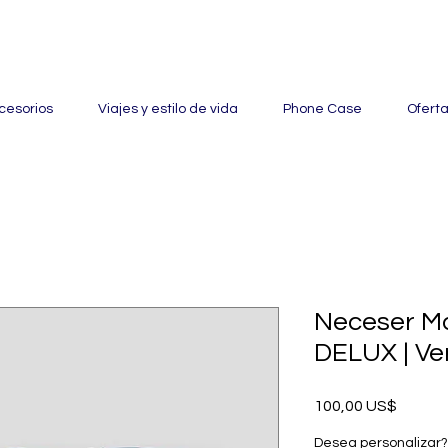
ertas con hasta un 60% de descuento en mercancía seleccionada
cesorios
Viajes y estilo de vida
Phone Case
Ofert
Neceser Ma
DELUX | Ve
Precio
100,00 US$
Desea personalizar?