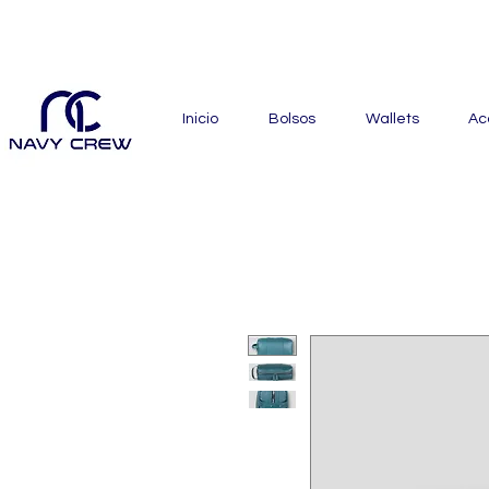
Explora nuestra zona de of
Inicio
Bolsos
Wallets
Ac