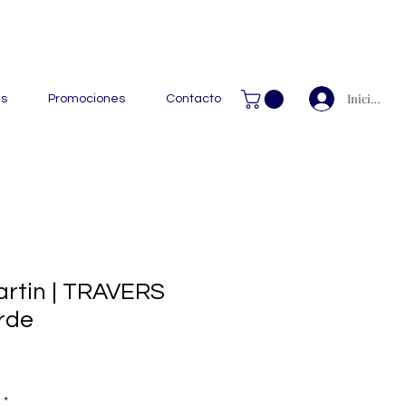
 Handcrafted Leather Goods.
Iniciar ses
as
Promociones
Contacto
rtin | TRAVERS
rde
*