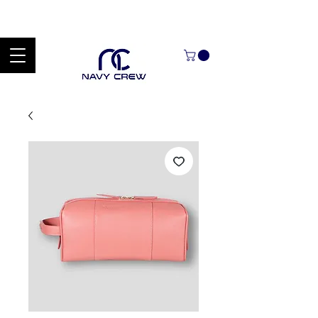
Explora nuestra zona de ofertas con hasta un 60% de descuento en
mercancía seleccionada Handcrafted Leather Goods.