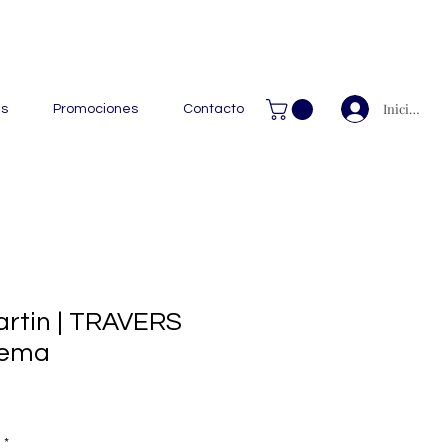
 Handcrafted Leather Goods.
Iniciar ses
as
Promociones
Contacto
rtin | TRAVERS
rema
*