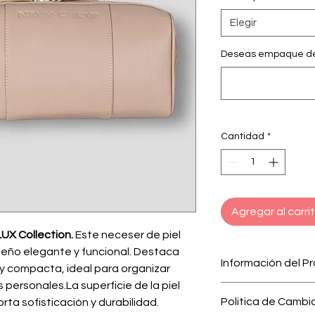
Elegir
Deseas empaque de 
Cantidad
*
Agregar al carri
UX Collection.
Este neceser de piel
eño elegante y funcional. Destaca
Información del P
 y compacta, ideal para organizar
 personales.La superficie de la piel
Elaborado a mano
Politica de Cambi
rta sofisticación y durabilidad.
de artesanos Do