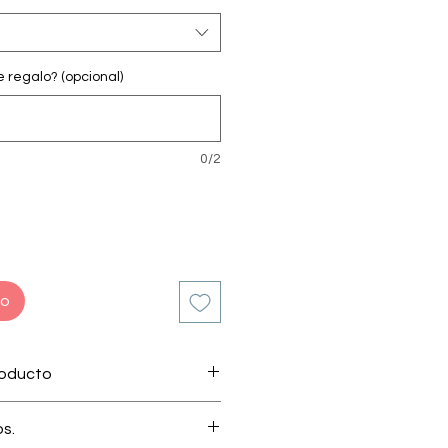
regalo? (opcional)
0/2
to
roducto
 por nuestro apasionado equipo
os.
minicanos.