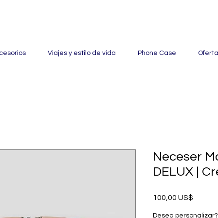
ertas con hasta un 60% de descuento en mercancía seleccionada
cesorios
Viajes y estilo de vida
Phone Case
Ofert
Neceser Ma
DELUX | C
Precio
100,00 US$
Desea personalizar?