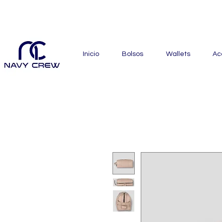
Explora nuestra zona de of
Inicio
Bolsos
Wallets
Ac