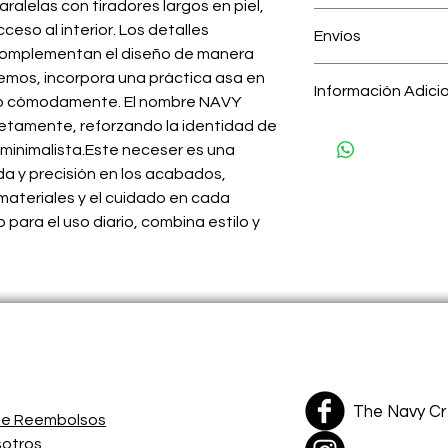
alelas con tiradores largos en piel,
100% piel local c
Nuestro interés es 
Interior en Lone
cceso al interior. Los detalles
Envíos
con cada uno de los 
Mango ajustable p
complementan el diseño de manera
utilices, Si recibes 
equipaje.
Costos de Envíos:
emos, incorpora una práctica asa en
con la talla y/o alg
Herrajes con deta
Información Adici
RD zona Norte (Trans
rlo cómodamente. El nombre NAVY
nosotros con tu núm
Tipo de Piel:
Saffi
RD zona Norte (Cari
3 días luego de reci
tamente, reforzando la identidad de
Color:
Crema
RD zona Este (Metro
 minimalista.Este neceser es una
Medidas:
Ancho: 1
Delivery Sto. Dgo. z
- Para cambio, el ar
a y precisión en los acabados,
BM Cargo: RUSD$5.
estado y con su etiq
materiales y el cuidado en cada
- El cliente asume l
 para el uso diario, combina estilo y
cambios.
----------------------
----------------------
Tu satisfacción es n
The Navy C
 de Reembolsos
sotros