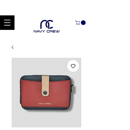
Explora nuestra zona de ofertas con hasta un 60% de descuento en
mercancía seleccionada Handcrafted Leather Goods.