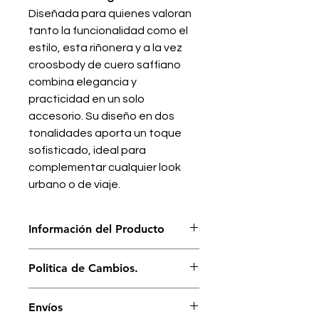
Diseñada para quienes valoran
tanto la funcionalidad como el
estilo, esta riñonera y a la vez
croosbody de cuero saffiano
combina elegancia y
practicidad en un solo
accesorio. Su diseño en dos
tonalidades aporta un toque
sofisticado, ideal para
complementar cualquier look
urbano o de viaje.
Información del Producto
Elaborado a mano por
Politica de Cambios.
nuestro apasionado equipo de
artesanos Dominicanos.
Nuestro interés es que te sientas
100% piel local creada y curtida
Envíos
cómodo y a gusto con cada uno de
en México.