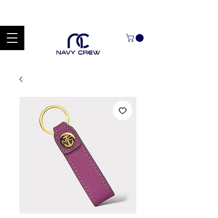
Explora nuestra zona de ofertas con hasta un 60% de descuento en
mercancía seleccionada Handcrafted Leather Goods.