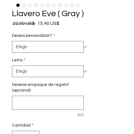
Llavero Eve ( Gray )
Precio
Precio de oferta
 22,00 US$ 
15,40 US$
Desea personalizar?
*
Letra
*
Deseas empaque de regalo?
(opcional)
0/2
Cantidad
*