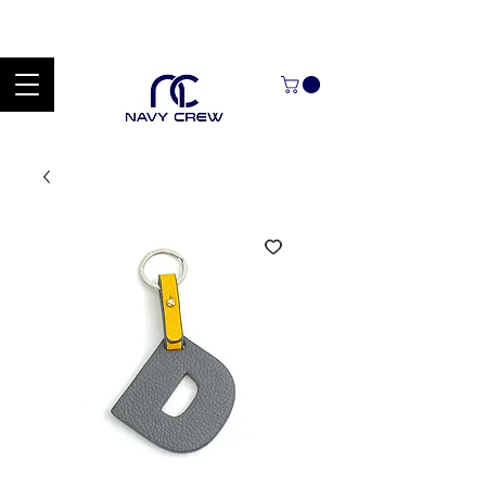
Explora nuestra zona de ofertas con hasta un 60% de descuento en
mercancía seleccionada Handcrafted Leather Goods.