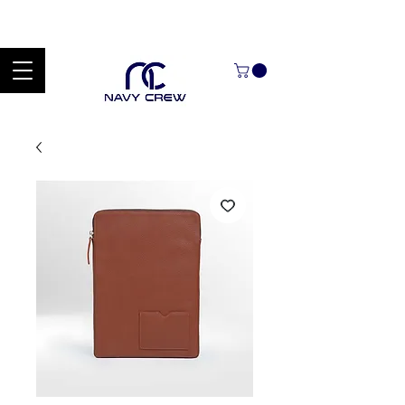
Explora nuestra zona de ofertas con hasta un 60% de descuento en
mercancía seleccionada Handcrafted Leather Goods.