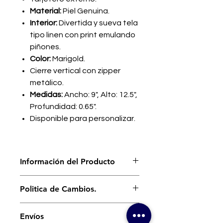
Material:
Piel Genuina.
Interior:
Divertida y sueva tela
tipo linen con print emulando
piñones.
Color:
Marigold.
Cierre vertical con zipper
metálico.
Medidas:
Ancho: 9", Alto: 12.5",
Profundidad: 0.65".
Disponible para personalizar.
Información del Producto
Cover para Laptop
hecho a mano en
Politica de Cambios.
piel genuina. Parte de la colección
Tech Set, un cover para tu
Nuestro interés es que te sientas
computadora nunca fue tan
Envíos
cómodo y a gusto con cada uno de
divertido y sofisticado. Perfecto para