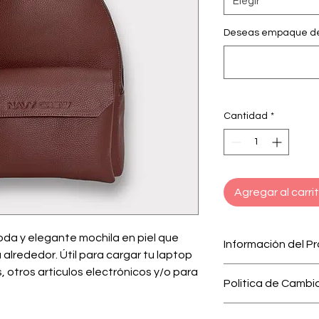
Elegir
Deseas empaque de 
Cantidad
*
Agregar al carri
da y elegante mochila en piel que
Información del P
 alrededor. Útil para cargar tu laptop
Gino BackPack
otros articulos electrónicos y/o para
Politica de Cambi
Elaborado a mano
de artesanos Do
Nuestro interés es 
100% piel local c