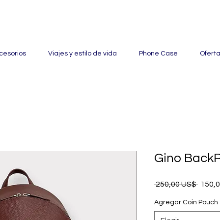
ertas con hasta un 60% de descuento en mercancía seleccionada
cesorios
Viajes y estilo de vida
Phone Case
Ofert
Gino BackP
Preci
 250,00 US$ 
150,
Agregar Coin Pouch