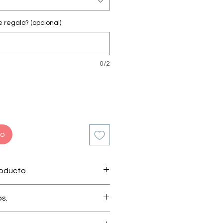
regalo? (opcional)
0/2
to
roducto
os.
 por nuestro apasionado equipo
minicanos.
que te sientas cómodo y a gusto
reada y curtida en la región del