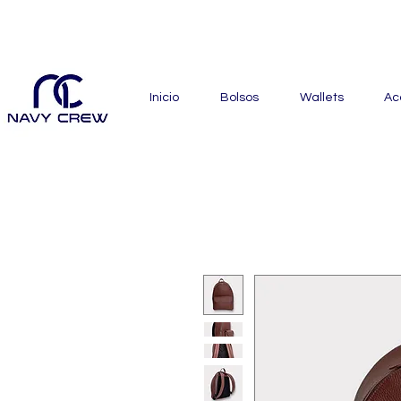
Explora nuestra zona de of
Inicio
Bolsos
Wallets
Ac