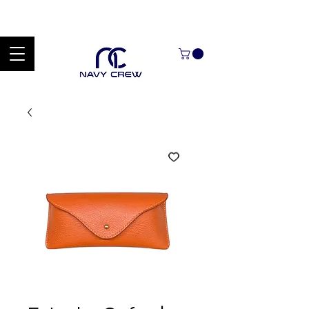
Explora nuestra zona de ofertas con hasta un 60% de descuento en
mercancía seleccionada Handcrafted Leather Goods.