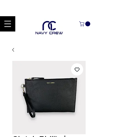
Explora nuestra zona de ofertas con hasta un 60% de descuento en
mercancía seleccionada Handcrafted Leather Goods.