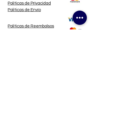
Politicas de Privacidad
Politicas de Envío
Politicas de Reembolsos
Sobre Nosotros
Contactanos
The Navy Crew
@navycrew_rd
Navy Crew® 2017. Todos los
derechos reservados.