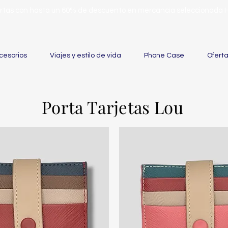
ertas con hasta un 60% de descuento en mercancía seleccionada
cesorios
Viajes y estilo de vida
Phone Case
Ofert
Porta Tarjetas Lou