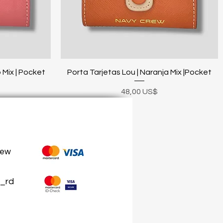
Vista rápida
 Mix | Pocket
Porta Tarjetas Lou | Naranja Mix |Pocket
Precio
48,00 US$
rew
_rd