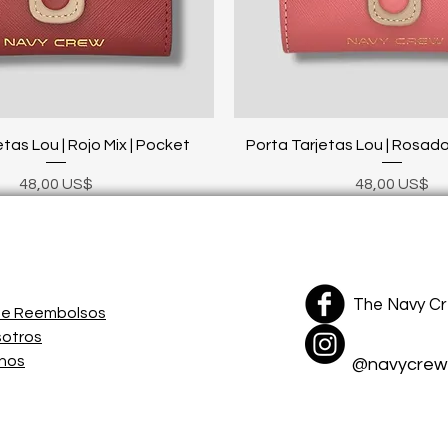
Vista rápida
Vista rápida
tas Lou | Rojo Mix | Pocket
Porta Tarjetas Lou | Rosado
Precio
Precio
48,00 US$
48,00 US$
The Navy C
 de Reembolsos
sotros
nos
@navycrew