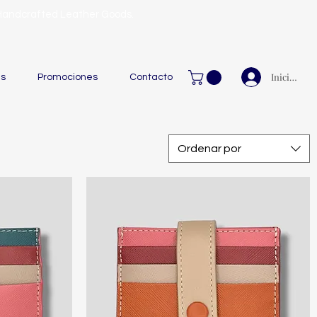
 Handcrafted Leather Goods.
Iniciar ses
as
Promociones
Contacto
Ordenar por