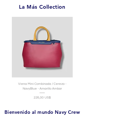
La Más Collection
Viena Mini Combinada / Cereza -
Mich Crossbody / Cereza - Na
NavyBlue - Amarillo Ambar
Precio
228,00 US$
Bienvenido al mundo Navy Crew